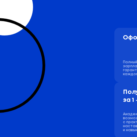
Офо
Полный
зарпла
гарант
каждог
Пол
за 1
Акаде
возмо
с прак
настав
и навык