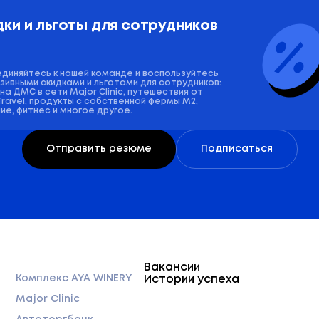
ки и льготы для сотрудников 
диняйтесь к нашей команде и воспользуйтесь
зивными скидками и льготами для сотрудников:
 на ДМС в сети Major Clinic, путешествия от
Travel, продукты с собственной фермы М2,
ие, фитнес и многое другое.
Отправить резюме
Подписаться
Вакансии
Комплекс AYA WINERY
Истории успеха
Major Clinic